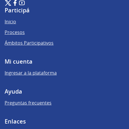
Plataforma de Participación Ciudadana Digital en X
Plataforma de Participación Ciudadana Digital en Facebook
Plataforma de Participación Ciudadana Digital en YouTu
(Enlace externo)
(Enlace externo)
(Enlace externo)
Participá
Inicio
Procesos
Ámbitos Participativos
Mi cuenta
Ingresar a la plataforma
Ayuda
Preguntas frecuentes
Enlaces