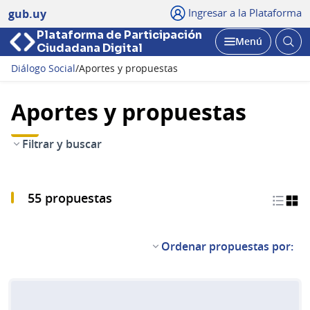
Ingresar a la Plataforma
gub.uy
Plataforma de Participación
Abri
Menú
Ciudadana Digital
bus
Abrir
Diálogo Social
/
Aportes y propuestas
Aportes y propuestas
Filtrar y buscar
55 propuestas
Ordenar propuestas por: