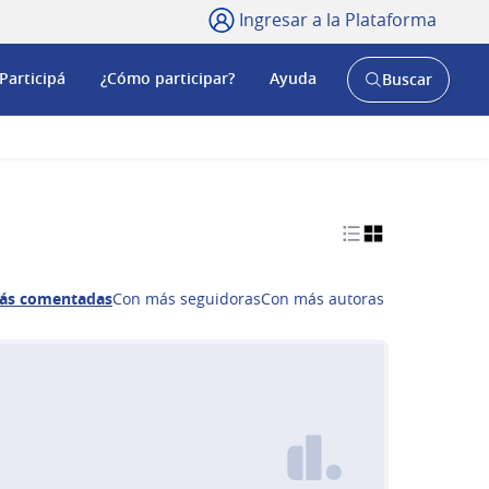
Ingresar a la Plataforma
Participá
¿Cómo participar?
Ayuda
Buscar
Abrir
buscador
y
ás comentadas
Con más seguidoras
Con más autoras