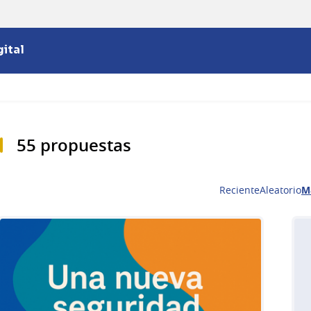
ital
55 propuestas
Reciente
Aleatorio
M