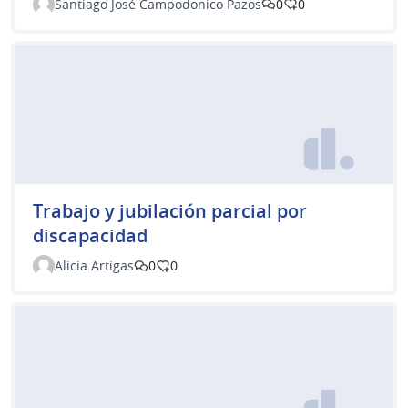
Santiago José Campodonico Pazos
0
0
Trabajo y jubilación parcial por
discapacidad
Alicia Artigas
0
0