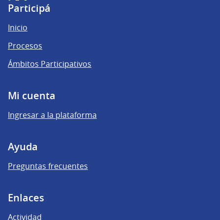
(Enlace externo)
(Enlace externo)
(Enlace externo)
Participá
Inicio
Procesos
Ámbitos Participativos
Mi cuenta
Ingresar a la plataforma
Ayuda
Preguntas frecuentes
Enlaces
Actividad