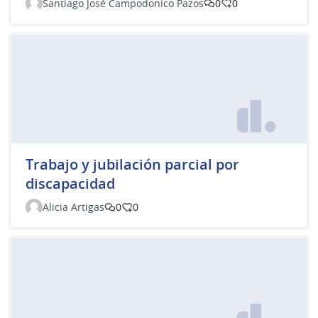
Santiago José Campodonico Pazos
0
0
Trabajo y jubilación parcial por
discapacidad
Alicia Artigas
0
0