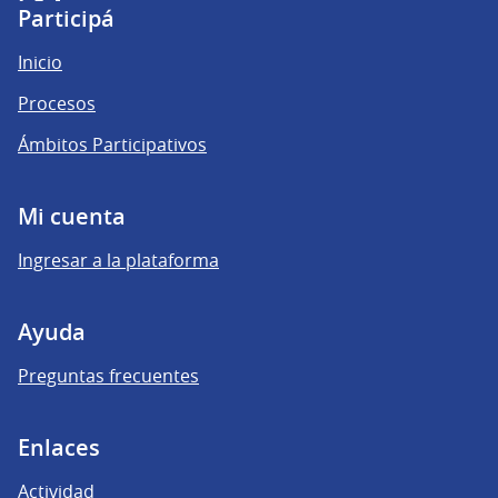
(Enlace externo)
(Enlace externo)
(Enlace externo)
Participá
Inicio
Procesos
Ámbitos Participativos
Mi cuenta
Ingresar a la plataforma
Ayuda
Preguntas frecuentes
Enlaces
Actividad