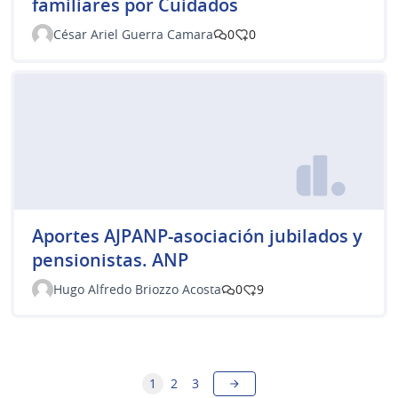
familiares por Cuidados
César Ariel Guerra Camara
0
0
Aportes AJPANP-asociación jubilados y
pensionistas. ANP
Hugo Alfredo Briozzo Acosta
0
9
1
2
3