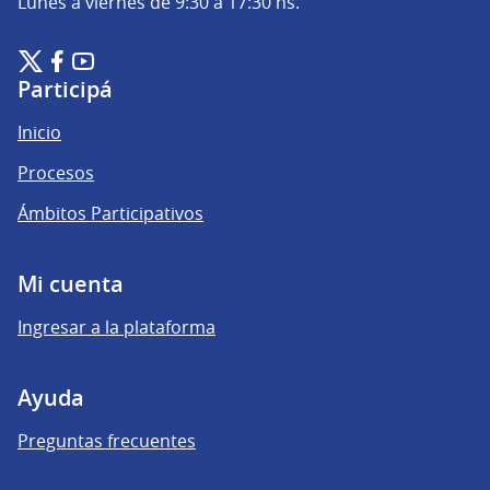
Lunes a viernes de 9:30 a 17:30 hs.
Plataforma de Participación Ciudadana Digital en X
Plataforma de Participación Ciudadana Digital en Facebook
Plataforma de Participación Ciudadana Digital en YouTu
(Enlace externo)
(Enlace externo)
(Enlace externo)
Participá
Inicio
Procesos
Ámbitos Participativos
Mi cuenta
Ingresar a la plataforma
Ayuda
Preguntas frecuentes