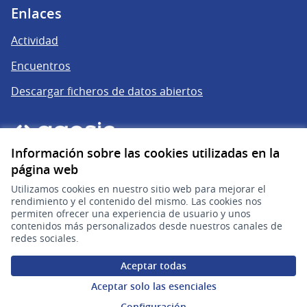
Enlaces
Actividad
Encuentros
Descargar ficheros de datos abiertos
Información sobre las cookies utilizadas en la
página web
Utilizamos cookies en nuestro sitio web para mejorar el
rendimiento y el contenido del mismo. Las cookies nos
permiten ofrecer una experiencia de usuario y unos
gub.uy
(Enlace externo)
contenidos más personalizados desde nuestros canales de
redes sociales.
Sitio oficial de la República Oriental del Uruguay
Aceptar todas
Configuración de cookies
Aceptar solo las esenciales
Configuración