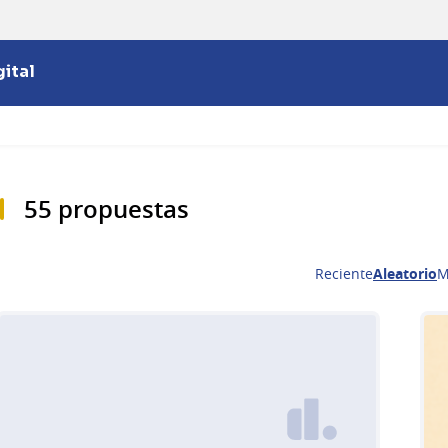
ital
55 propuestas
Reciente
Aleatorio
M