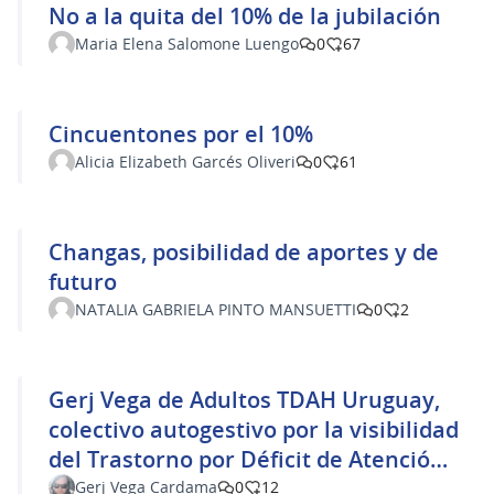
No a la quita del 10% de la jubilación
Maria Elena Salomone Luengo
0
67
Cincuentones por el 10%
Alicia Elizabeth Garcés Oliveri
0
61
Changas, posibilidad de aportes y de
futuro
NATALIA GABRIELA PINTO MANSUETTI
0
2
Gerj Vega de Adultos TDAH Uruguay,
colectivo autogestivo por la visibilidad
del Trastorno por Déficit de Atención
por Hiperactividad en la adultez
Gerj Vega Cardama
0
12