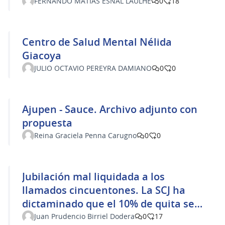
FERNANDO MATIAS ESNAL LAULHE
0
18
Centro de Salud Mental Nélida
Giacoya
JULIO OCTAVIO PEREYRA DAMIANO
0
0
Ajupen - Sauce. Archivo adjunto con
propuesta
Reina Graciela Penna Carugno
0
0
Jubilación mal liquidada a los
llamados cincuentones. La SCJ ha
dictaminado que el 10% de quita se
debía hacer antes de llevarla al tope
Juan Prudencio Birriel Dodera
0
17