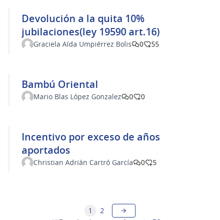
Devolución a la quita 10%
jubilaciones(ley 19590 art.16)
Graciela Aída Umpiérrez Bolis
0
55
Bambú Oriental
Mario Blas López Gonzalez
0
0
Incentivo por exceso de años
aportados
Christian Adrián Cartró García
0
5
1
2