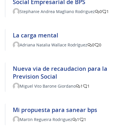
Social Empresarial de BPS
Stephanie Andrea Magliano Rodriguez
0
1
La carga mental
Adriana Natalia Wallace Rodríguez
0
0
Nueva via de recaudacion para la
Prevision Social
Miguel Vito Barone Giordano
1
1
Mi propuesta para sanear bps
Martin Regueira Rodriguez
1
1