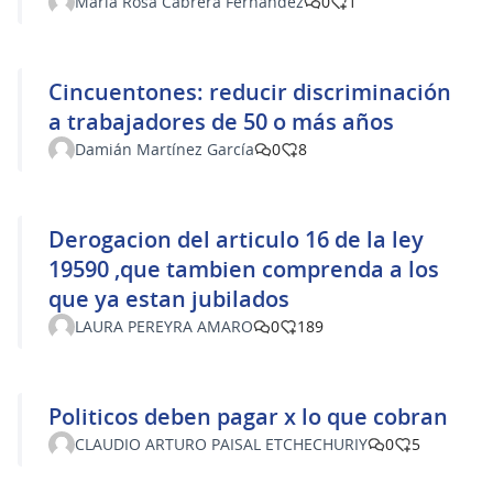
María Rosa Cabrera Fernández
0
1
Cincuentones: reducir discriminación
a trabajadores de 50 o más años
Damián Martínez García
0
8
Derogacion del articulo 16 de la ley
19590 ,que tambien comprenda a los
que ya estan jubilados
LAURA PEREYRA AMARO
0
189
Politicos deben pagar x lo que cobran
CLAUDIO ARTURO PAISAL ETCHECHURIY
0
5