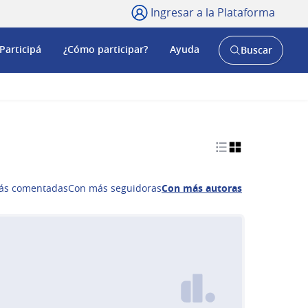
Ingresar a la Plataforma
Participá
¿Cómo participar?
Ayuda
Buscar
Abrir
buscador
y
ás comentadas
Con más seguidoras
Con más autoras