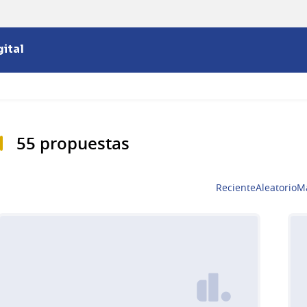
ital
55 propuestas
Reciente
Aleatorio
M