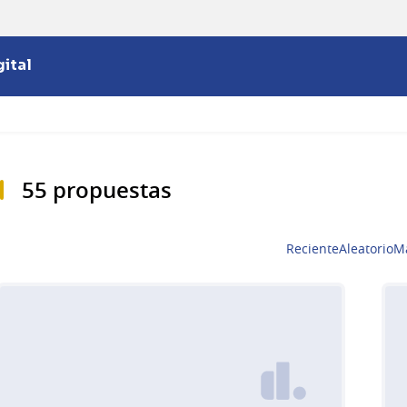
ital
55 propuestas
Reciente
Aleatorio
M