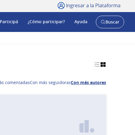
Ingresar a la Plataforma
Participá
¿Cómo participar?
Ayuda
Buscar
Abrir
buscador
y
ás comentadas
Con más seguidoras
Con más autoras