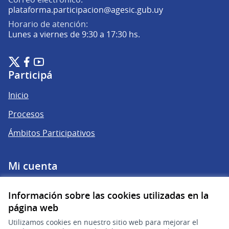
(Abrir en una pe
plataforma.participacion@agesic.gub.uy
Horario de atención:
Lunes a viernes de 9:30 a 17:30 hs.
Plataforma de Participación Ciudadana Digital en X
Plataforma de Participación Ciudadana Digital en Facebook
Plataforma de Participación Ciudadana Digital en YouTu
(Enlace externo)
(Enlace externo)
(Enlace externo)
Participá
Inicio
Procesos
Ámbitos Participativos
Mi cuenta
Ingresar a la plataforma
Información sobre las cookies utilizadas en la
página web
Ayuda
Utilizamos cookies en nuestro sitio web para mejorar el