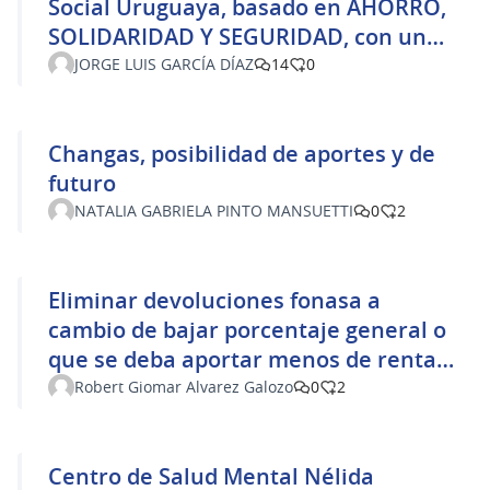
Social Uruguaya, basado en AHORRO,
SOLIDARIDAD Y SEGURIDAD, con un
enfoque técnico, sostenible y
JORGE LUIS GARCÍA DÍAZ
14
0
transparente
Changas, posibilidad de aportes y de
futuro
NATALIA GABRIELA PINTO MANSUETTI
0
2
Eliminar devoluciones fonasa a
cambio de bajar porcentaje general o
que se deba aportar menos de rentas
generales
Robert Giomar Alvarez Galozo
0
2
Centro de Salud Mental Nélida