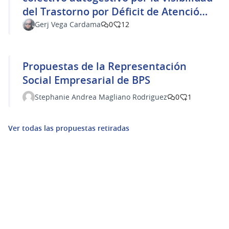
del Trastorno por Déficit de Atención
por Hiperactividad en la adultez
Gerj Vega Cardama
0
12
Propuestas de la Representación
Social Empresarial de BPS
Stephanie Andrea Magliano Rodriguez
0
1
Ver todas las propuestas retiradas