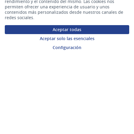
rendimiento y el contenido del mismo. Las cookies nos
Preguntas frecuentes
permiten ofrecer una experiencia de usuario y unos
contenidos más personalizados desde nuestros canales de
redes sociales.
Enlaces
Aceptar todas
Actividad
Aceptar solo las esenciales
Configuración
Encuentros
Descargar ficheros de datos abiertos
gub.uy
(Enlace externo)
Sitio oficial de la República Oriental del Uruguay