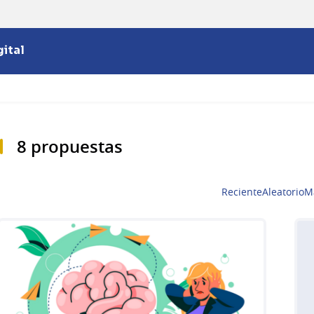
ital
8 propuestas
Reciente
Aleatorio
M