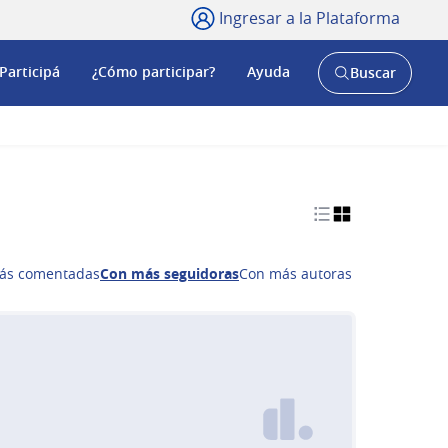
Ingresar a la Plataforma
Participá
¿Cómo participar?
Ayuda
Buscar
Abrir
buscador
y
ás comentadas
Con más seguidoras
Con más autoras