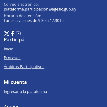
Correo electrónico:
(Abrir en una pe
plataforma.participacion@agesic.gub.uy
Horario de atención:
Lunes a viernes de 9:30 a 17:30 hs.
Plataforma de Participación Ciudadana Digital en X
Plataforma de Participación Ciudadana Digital en Facebook
Plataforma de Participación Ciudadana Digital en YouTu
(Enlace externo)
(Enlace externo)
(Enlace externo)
Participá
Inicio
Procesos
Ámbitos Participativos
Mi cuenta
Ingresar a la plataforma
Ayuda