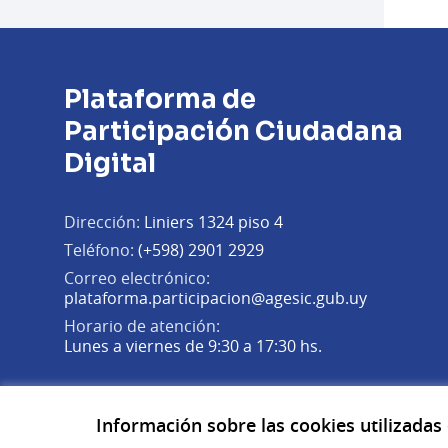
Plataforma de
Participación Ciudadana
Digital
Dirección:
Liniers 1324 piso 4
Teléfono:
(+598) 2901 2929
Correo electrónico:
(Abrir en 
plataforma.participacion@agesic.gub.uy
Horario de atención:
Lunes a viernes de 9:30 a 17:30 hs.
Plataforma de Participación Ciudadana Digital en X
Plataforma de Participación Ciudadana Digital en Fa
Plataforma de Participación Ciudadana Digital en
(Enlace externo)
(Enlace externo)
(Enlace externo)
Información sobre las cookies utilizadas