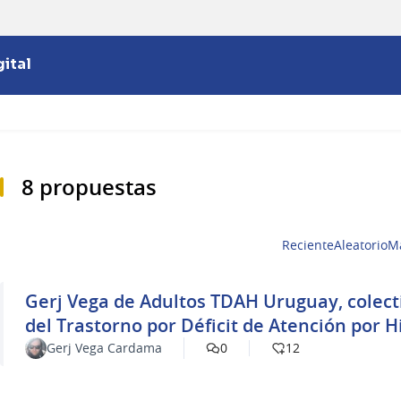
ital
8 propuestas
Reciente
Aleatorio
M
Gerj Vega de Adultos TDAH Uruguay, colectiv
del Trastorno por Déficit de Atención por H
Gerj Vega Cardama
0
12