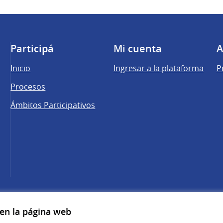
Participá
Mi cuenta
A
Inicio
Ingresar a la plataforma
P
Procesos
Ámbitos Participativos
una pestaña nueva)
cebook
 YouTube
 en la página web