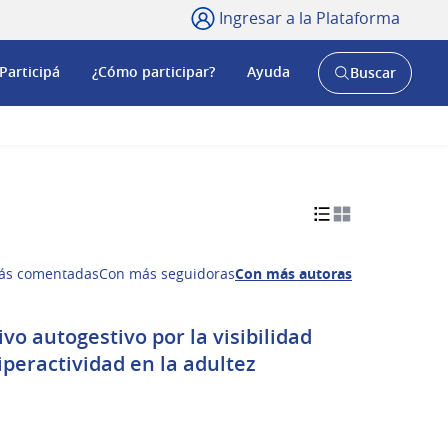
Ingresar a la Plataforma
Participá
¿Cómo participar?
Ayuda
Buscar
Abrir
buscador
y
ás comentadas
Con más seguidoras
Con más autoras
o autogestivo por la visibilidad
iperactividad en la adultez