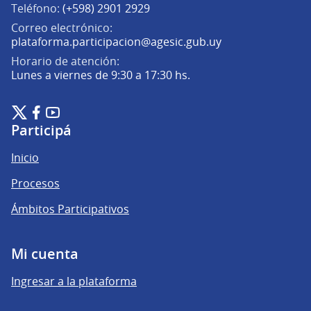
Teléfono:
(+598) 2901 2929
Correo electrónico:
(Abrir en una pe
plataforma.participacion@agesic.gub.uy
Horario de atención:
Lunes a viernes de 9:30 a 17:30 hs.
Plataforma de Participación Ciudadana Digital en X
Plataforma de Participación Ciudadana Digital en Facebook
Plataforma de Participación Ciudadana Digital en YouTu
(Enlace externo)
(Enlace externo)
(Enlace externo)
Participá
Inicio
Procesos
Ámbitos Participativos
Mi cuenta
Ingresar a la plataforma