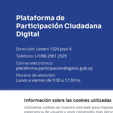
Plataforma de
Participación Ciudadana
Digital
Dirección:
Liniers 1324 piso 4
Teléfono:
(+598) 2901 2929
Correo electrónico:
(Abrir en 
plataforma.participacion@agesic.gub.uy
Horario de atención:
Lunes a viernes de 9:30 a 17:30 hs.
Plataforma de Participación Ciudadana Digital en X
Plataforma de Participación Ciudadana Digital en Fa
Plataforma de Participación Ciudadana Digital en
(Enlace externo)
(Enlace externo)
(Enlace externo)
Información sobre las cookies utilizadas
Utilizamos cookies en nuestro sitio web para mejora
experiencia de usuario y unos contenidos más perso