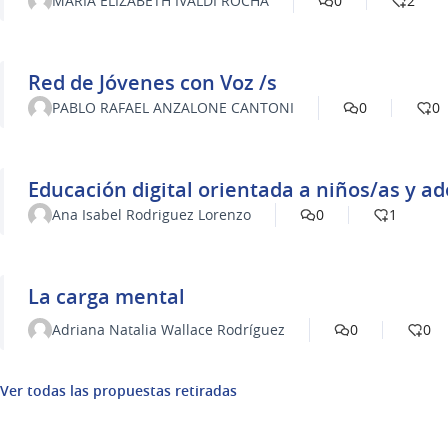
MARIA ELIZABETH IVALDI ROCHA
0
2
Red de Jóvenes con Voz /s
PABLO RAFAEL ANZALONE CANTONI
0
0
Educación digital orientada a niños/as y a
Ana Isabel Rodriguez Lorenzo
0
1
La carga mental
Adriana Natalia Wallace Rodríguez
0
0
Ver todas las propuestas retiradas