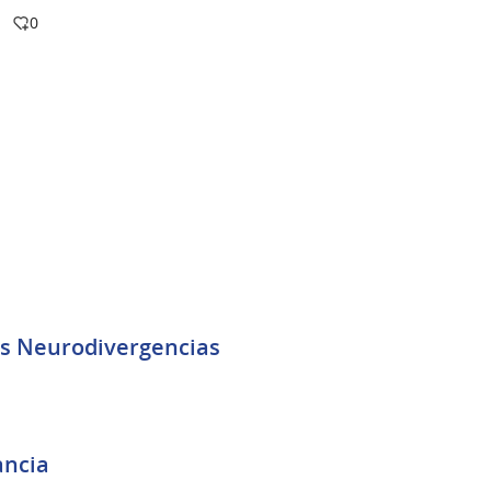
0
las Neurodivergencias
ancia