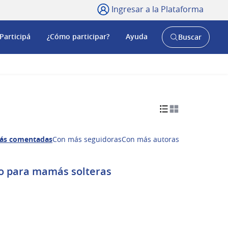
Ingresar a la Plataforma
Participá
¿Cómo participar?
Ayuda
Buscar
Abrir
buscador
y
ás comentadas
Con más seguidoras
Con más autoras
o para mamás solteras