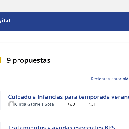
ital
9 propuestas
Reciente
Aleatorio
M
Cuidado a Infancias para temporada veran
Cintia Gabriela Sosa
0
1
Tratamientos y ayudas especiales BPS