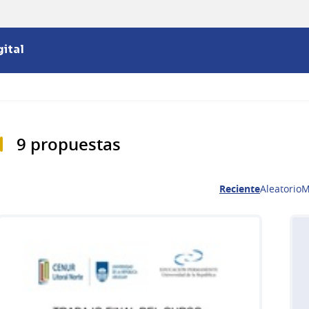
ital
9 propuestas
Reciente
Aleatorio
M