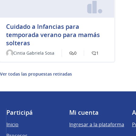
Cuidado a Infancias para
temporada verano para mamás
solteras
Cintia Gabriela Sosa
0
1
Ver todas las propuestas retiradas
Participá
Mi cuenta
A
Inicio
Ingresar a la plataforma
P
Procesos