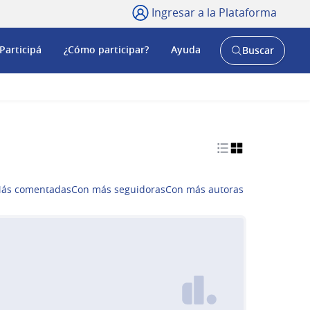
Ingresar a la Plataforma
Participá
¿Cómo participar?
Ayuda
Buscar
Abrir
buscador
y
ás comentadas
Con más seguidoras
Con más autoras