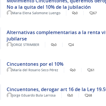
Movimiento Cincuentones, queremos derogac
No a la quita del 10% de la jubilación
Maria Elena Salomone Luengo
0
67
Alternativas complementarias a la renta vi
jubilarse
JORGE STRIMBER
0
4
Cincuentones por el 10%
María del Rosario Seco Pérez
0
61
Cincuentones, derogar art 16 de la Ley 19.5
Jorge Eduardo Bula Larrosa
0
68