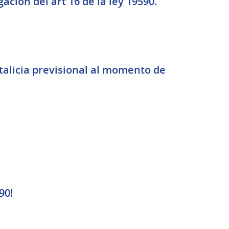
ión del art 16 de la ley 19590.
talicia previsional al momento de
90!