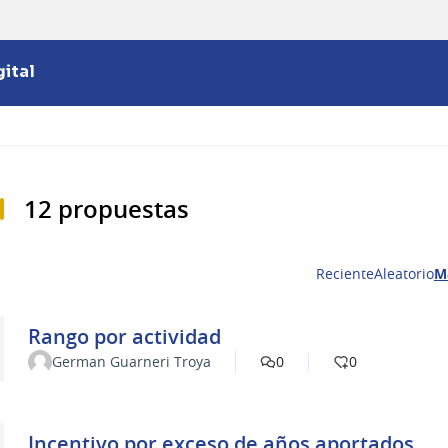
ital
12 propuestas
Reciente
Aleatorio
M
Rango por actividad
German Guarneri Troya
0
0
Incentivo por exceso de años aportados