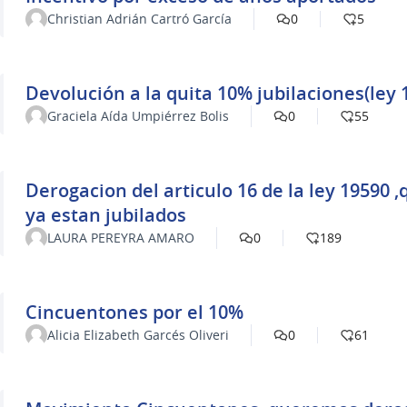
Christian Adrián Cartró García
0
5
Devolución a la quita 10% jubilaciones(ley 
Graciela Aída Umpiérrez Bolis
0
55
Derogacion del articulo 16 de la ley 19590
ya estan jubilados
LAURA PEREYRA AMARO
0
189
Cincuentones por el 10%
Alicia Elizabeth Garcés Oliveri
0
61