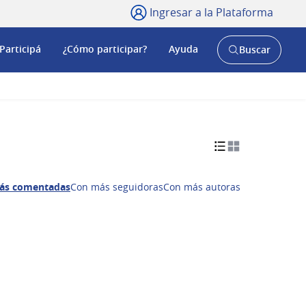
Ingresar a la Plataforma
Participá
¿Cómo participar?
Ayuda
Buscar
Abrir
buscador
y
ás comentadas
Con más seguidoras
Con más autoras