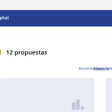
ital
12 propuestas
Reciente
Aleatorio
M