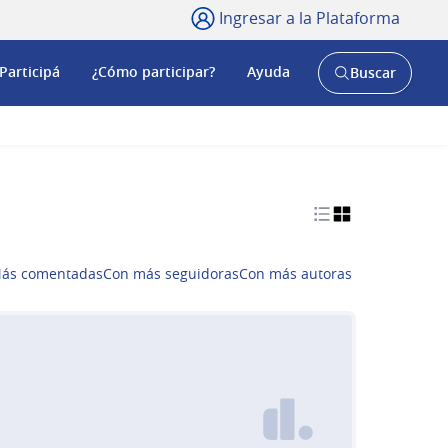
Ingresar a la Plataforma
Participá
¿Cómo participar?
Ayuda
Buscar
Abrir
buscador
y
ás comentadas
Con más seguidoras
Con más autoras