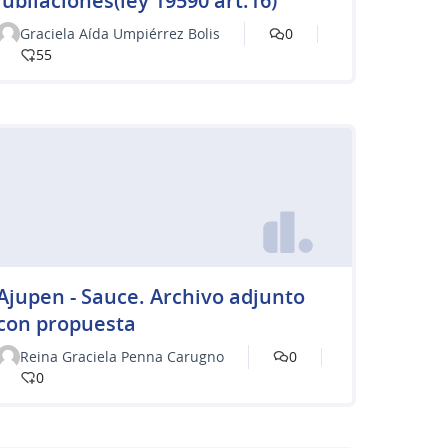
jubilaciones(ley 19590 art.16)
Graciela Aída Umpiérrez Bolis
0
55
Ajupen - Sauce. Archivo adjunto
con propuesta
Reina Graciela Penna Carugno
0
0