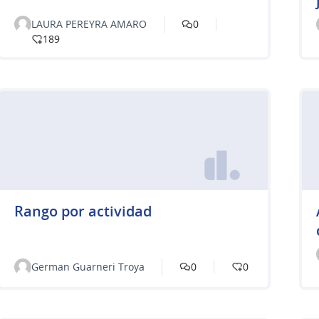
LAURA PEREYRA AMARO
0
189
Rango por actividad
German Guarneri Troya
0
0