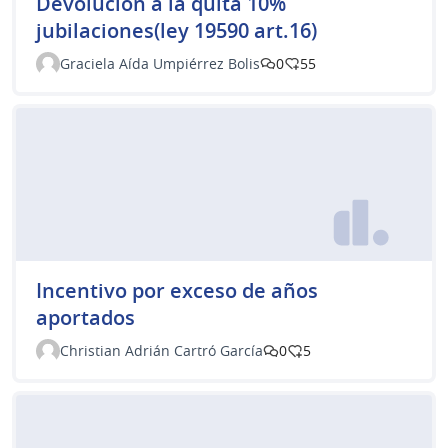
Devolución a la quita 10%
jubilaciones(ley 19590 art.16)
Graciela Aída Umpiérrez Bolis
0
55
Incentivo por exceso de años
aportados
Christian Adrián Cartró García
0
5