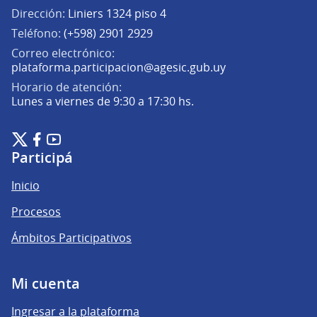
Dirección:
Liniers 1324 piso 4
Teléfono:
(+598) 2901 2929
Correo electrónico:
(Abrir en una pe
plataforma.participacion@agesic.gub.uy
Horario de atención:
Lunes a viernes de 9:30 a 17:30 hs.
Plataforma de Participación Ciudadana Digital en X
Plataforma de Participación Ciudadana Digital en Facebook
Plataforma de Participación Ciudadana Digital en YouTu
(Enlace externo)
(Enlace externo)
(Enlace externo)
Participá
Inicio
Procesos
Ámbitos Participativos
Mi cuenta
Ingresar a la plataforma