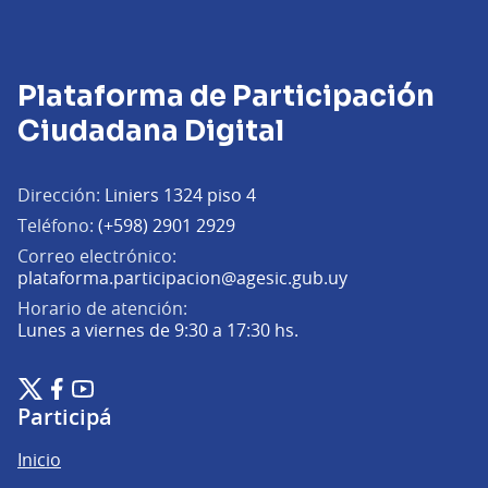
Plataforma de Participación
Ciudadana Digital
Dirección:
Liniers 1324 piso 4
Teléfono:
(+598) 2901 2929
Correo electrónico:
(Abrir en una pe
plataforma.participacion@agesic.gub.uy
Horario de atención:
Lunes a viernes de 9:30 a 17:30 hs.
Plataforma de Participación Ciudadana Digital en X
Plataforma de Participación Ciudadana Digital en Facebook
Plataforma de Participación Ciudadana Digital en YouTu
(Enlace externo)
(Enlace externo)
(Enlace externo)
Participá
Inicio