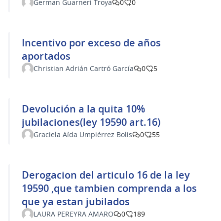
German Guarneri Troya
0
0
Incentivo por exceso de años
aportados
Christian Adrián Cartró García
0
5
Devolución a la quita 10%
jubilaciones(ley 19590 art.16)
Graciela Aída Umpiérrez Bolis
0
55
Derogacion del articulo 16 de la ley
19590 ,que tambien comprenda a los
que ya estan jubilados
LAURA PEREYRA AMARO
0
189