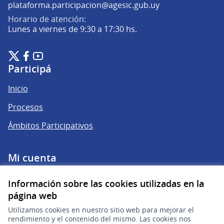
(Abrir en una pe
plataforma.participacion@agesic.gub.uy
Horario de atención:
Lunes a viernes de 9:30 a 17:30 hs.
Plataforma de Participación Ciudadana Digital en X
Plataforma de Participación Ciudadana Digital en Facebook
Plataforma de Participación Ciudadana Digital en YouTu
(Enlace externo)
(Enlace externo)
(Enlace externo)
Participá
Inicio
Procesos
Ámbitos Participativos
Mi cuenta
Ingresar a la plataforma
Información sobre las cookies utilizadas en la
página web
Ayuda
Utilizamos cookies en nuestro sitio web para mejorar el
rendimiento y el contenido del mismo. Las cookies nos