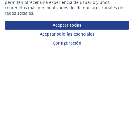
permiten ofrecer una experiencia de usuario y unos
Preguntas frecuentes
contenidos más personalizados desde nuestros canales de
redes sociales.
Enlaces
Aceptar todas
Aceptar solo las esenciales
Actividad
Configuración
Encuentros
Descargar ficheros de datos abiertos
gub.uy
(Enlace externo)
Sitio oficial de la República Oriental del Uruguay