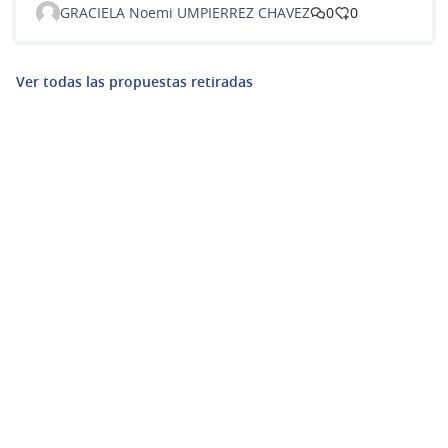
GRACIELA Noemi UMPIERREZ CHAVEZ
0
0
Ver todas las propuestas retiradas