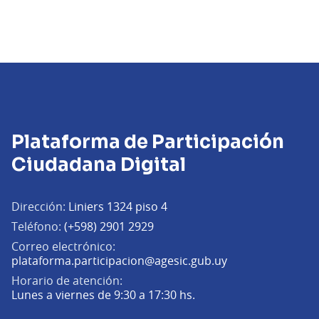
Plataforma de Participación
Ciudadana Digital
Dirección:
Liniers 1324 piso 4
Teléfono:
(+598) 2901 2929
Correo electrónico:
(Abrir en una pe
plataforma.participacion@agesic.gub.uy
Horario de atención:
Lunes a viernes de 9:30 a 17:30 hs.