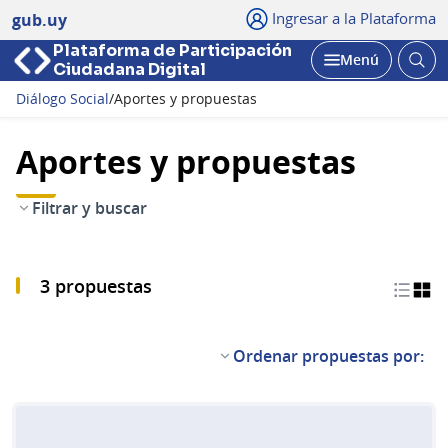
Ingresar a la Plataforma
gub.uy
Plataforma de Participación
Abri
Menú
Ciudadana Digital
bus
Abrir
Diálogo Social
/
Aportes y propuestas
Aportes y propuestas
Filtrar y buscar
3 propuestas
Ordenar propuestas por: