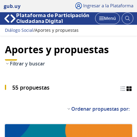
Ingresar a la Plataforma
gub.uy
Plataforma de Participación
Abri
Menú
Ciudadana Digital
bus
Abrir
Diálogo Social
/
Aportes y propuestas
Aportes y propuestas
Filtrar y buscar
55 propuestas
Ordenar propuestas por: