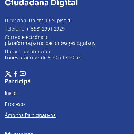
Ciudadana Digital
Dirección:
Liniers 1324 piso 4
Teléfono:
(+598) 2901 2929
Correo electrónico:
(Abrir en una pe
plataforma.participacion@agesic.gub.uy
Horario de atención:
Lunes a viernes de 9:30 a 17:30 hs.
Plataforma de Participación Ciudadana Digital en X
Plataforma de Participación Ciudadana Digital en Facebook
Plataforma de Participación Ciudadana Digital en YouTu
(Enlace externo)
(Enlace externo)
(Enlace externo)
Participá
Inicio
Procesos
Ámbitos Participativos