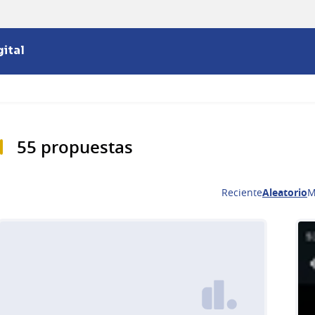
ital
55 propuestas
Reciente
Aleatorio
M