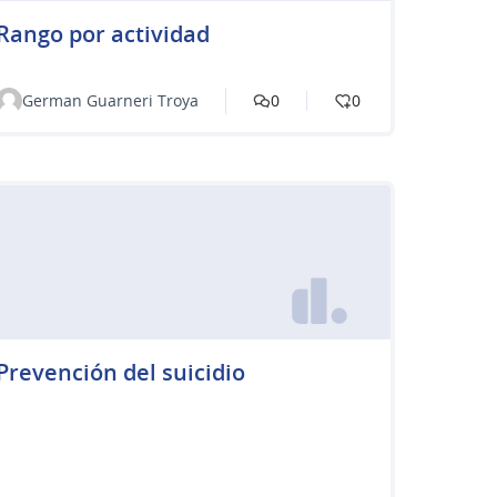
Rango por actividad
German Guarneri Troya
0
0
Prevención del suicidio