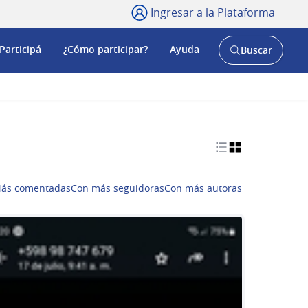
Ingresar a la Plataforma
Participá
¿Cómo participar?
Ayuda
Buscar
Abrir
buscador
y
ás comentadas
Con más seguidoras
Con más autoras