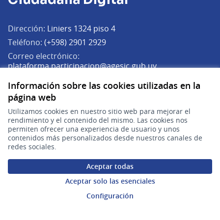
Dirección:
Liniers 1324 piso 4
Teléfono:
(+598) 2901 2929
Correo electrónico:
(Abrir en una pe
plataforma.participacion@agesic.gub.uy
Horario de atención:
Información sobre las cookies utilizadas en la
Lunes a viernes de 9:30 a 17:30 hs.
página web
Utilizamos cookies en nuestro sitio web para mejorar el
Plataforma de Participación Ciudadana Digital en X
Plataforma de Participación Ciudadana Digital en Facebook
Plataforma de Participación Ciudadana Digital en YouTu
rendimiento y el contenido del mismo. Las cookies nos
(Enlace externo)
(Enlace externo)
(Enlace externo)
Participá
permiten ofrecer una experiencia de usuario y unos
contenidos más personalizados desde nuestros canales de
redes sociales.
Inicio
Procesos
Aceptar todas
Aceptar solo las esenciales
Ámbitos Participativos
Configuración
Mi cuenta