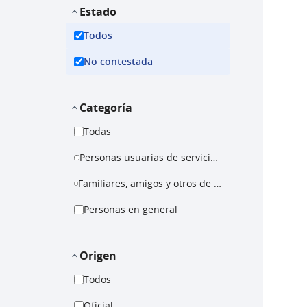
Estado
Todos
No contestada
Categoría
Todas
Personas usuarias de servicios de atención en drogas
Familiares, amigos y otros de personas con uso problemático de drogas
Personas en general
Origen
Todos
Oficial