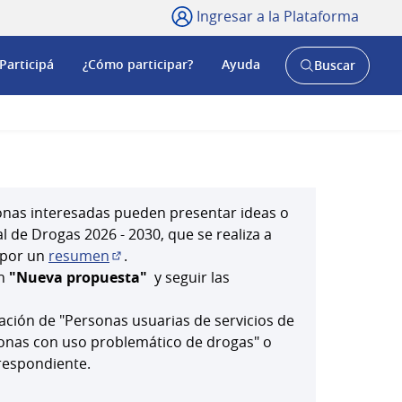
Ingresar a la Plataforma
Participá
¿Cómo participar?
Ayuda
Buscar
Abrir
buscador
y
sonas interesadas pueden presentar ideas o
l de Drogas 2026 - 2030, que se realiza a
 por un
resumen
.
staña nueva)
(Abrir en una pestaña nueva)
ón
"Nueva propuesta"
y seguir las
ación de "Personas usuarias de servicios de
sonas con uso problemático de drogas" o
espondiente.