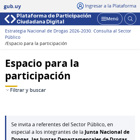
Ingresar a la Plataforma
gub.uy
Plataforma de Participación
Abri
Menú
Ciudadana Digital
bus
Abrir
Estrategia Nacional de Drogas 2026-2030. Consulta al Sector
Público
/
Espacio para la participación
Espacio para la
participación
Filtrar y buscar
Se invita a referentes del Sector Público, en
especial a los integrantes de la
Junta Nacional de
Drogas, las Juntas Departamentales de Drogas