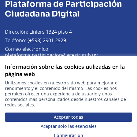
Plataforma de Participación
Ciudadana Digital
Dirección:
Liniers 1324 piso 4
Teléfono:
(+598) 2901 2929
Correo electrónico:
(Abrir en una pe
plataforma.participacion@agesic.gub.uy
Horario de atención:
Información sobre las cookies utilizadas en la
Lunes a viernes de 9:30 a 17:30 hs.
página web
Utilizamos cookies en nuestro sitio web para mejorar el
Plataforma de Participación Ciudadana Digital en X
Plataforma de Participación Ciudadana Digital en Facebook
Plataforma de Participación Ciudadana Digital en YouTu
rendimiento y el contenido del mismo. Las cookies nos
(Enlace externo)
(Enlace externo)
(Enlace externo)
Participá
permiten ofrecer una experiencia de usuario y unos
contenidos más personalizados desde nuestros canales de
redes sociales.
Inicio
Aceptar todas
Procesos
Aceptar solo las esenciales
Ámbitos Participativos
Configuración