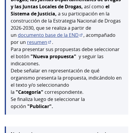
y las Juntas Locales de Drogas,
así como
el
Sistema de Justicia,
a su participación en la
construcción de la Estrategia Nacional de Drogas
2026-2030, que se realiza a partir de
un
documento base de la END
, acompañado
(Abrir en una pestaña n
por un
resumen
.
(Abrir en una pestaña nueva)
Para presentar sus propuestas debe seleccionar
el botón
"Nueva propuesta"
y seguir las
indicaciones.
Debe señalar en representación de qué
organismo presenta la propuesta, indicándolo en
el texto y/o seleccionando
la
"Categoría"
correspondiente.
Se finaliza luego de seleccionar la
opción
"Publicar".