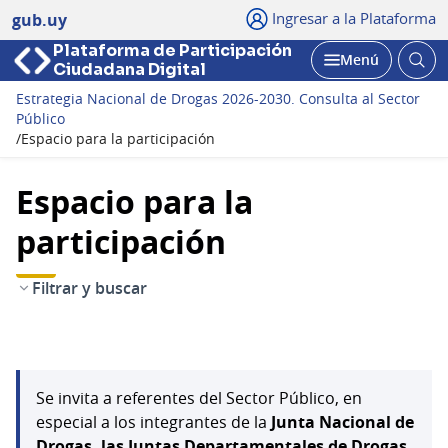
Ingresar a la Plataforma
gub.uy
Plataforma de Participación
Abri
Menú
Ciudadana Digital
bus
Abrir
Estrategia Nacional de Drogas 2026-2030. Consulta al Sector
Público
/
Espacio para la participación
Espacio para la
participación
Filtrar y buscar
Se invita a referentes del Sector Público, en
especial a los integrantes de la
Junta Nacional de
Drogas, las Juntas Departamentales de Drogas