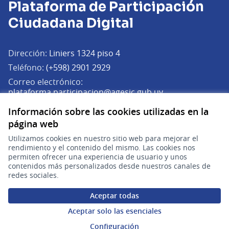
Plataforma de Participación
Ciudadana Digital
Dirección:
Liniers 1324 piso 4
Teléfono:
(+598) 2901 2929
Correo electrónico:
(Abrir en una pe
plataforma.participacion@agesic.gub.uy
Horario de atención:
Información sobre las cookies utilizadas en la
Lunes a viernes de 9:30 a 17:30 hs.
página web
Utilizamos cookies en nuestro sitio web para mejorar el
Plataforma de Participación Ciudadana Digital en X
Plataforma de Participación Ciudadana Digital en Facebook
Plataforma de Participación Ciudadana Digital en YouTu
rendimiento y el contenido del mismo. Las cookies nos
(Enlace externo)
(Enlace externo)
(Enlace externo)
Participá
permiten ofrecer una experiencia de usuario y unos
contenidos más personalizados desde nuestros canales de
redes sociales.
Inicio
Aceptar todas
Procesos
Aceptar solo las esenciales
Ámbitos Participativos
Configuración