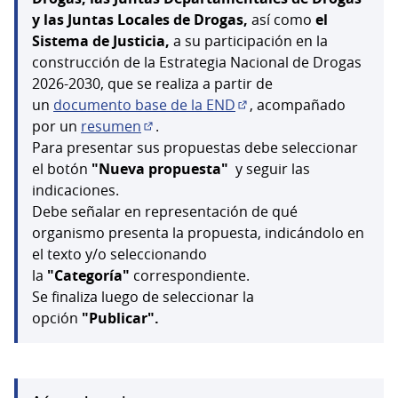
y las Juntas Locales de Drogas,
así como
el
Sistema de Justicia,
a su participación en la
construcción de la Estrategia Nacional de Drogas
2026-2030, que se realiza a partir de
un
documento base de la END
, acompañado
(Abrir en una pestaña n
por un
resumen
.
(Abrir en una pestaña nueva)
Para presentar sus propuestas debe seleccionar
el botón
"Nueva propuesta"
y seguir las
indicaciones.
Debe señalar en representación de qué
organismo presenta la propuesta, indicándolo en
el texto y/o seleccionando
la
"Categoría"
correspondiente.
Se finaliza luego de seleccionar la
opción
"Publicar".