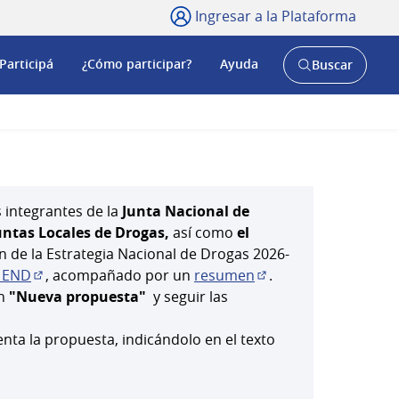
Ingresar a la Plataforma
Participá
¿Cómo participar?
Ayuda
Buscar
Abrir
buscador
y
s integrantes de la
Junta Nacional de
untas Locales de Drogas,
así como
el
n de la Estrategia Nacional de Drogas 2026-
a END
, acompañado por un
resumen
.
(Abrir en una pestaña nueva)
(Abrir en una pestañ
ón
"Nueva propuesta"
y seguir las
ta la propuesta, indicándolo en el texto