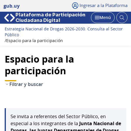
Ingresar a la Plataforma
gub.uy
Plataforma de Participación
Abri
Menú
Ciudadana Digital
bus
Abrir
Estrategia Nacional de Drogas 2026-2030. Consulta al Sector
Público
/
Espacio para la participación
Espacio para la
participación
Filtrar y buscar
Se invita a referentes del Sector Público, en
especial a los integrantes de la
Junta Nacional de
Drogas, las Juntas Departamentales de Drogas