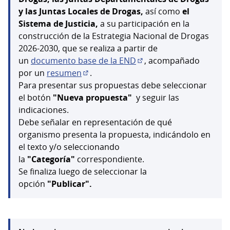
y las Juntas Locales de Drogas,
así como
el
Sistema de Justicia,
a su participación en la
construcción de la Estrategia Nacional de Drogas
2026-2030, que se realiza a partir de
un
documento base de la END
, acompañado
(Abrir en una pestaña n
por un
resumen
.
(Abrir en una pestaña nueva)
Para presentar sus propuestas debe seleccionar
el botón
"Nueva propuesta"
y seguir las
indicaciones.
Debe señalar en representación de qué
organismo presenta la propuesta, indicándolo en
el texto y/o seleccionando
la
"Categoría"
correspondiente.
Se finaliza luego de seleccionar la
opción
"Publicar".