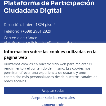
Plataforma de Participación
Ciudadana Digital
Dirección:
Liniers 1324 piso 4
Teléfono:
(+598) 2901 2929
Correo electrónico:
(Abrir en una pe
plataforma.participacion@agesic.gub.uy
Horario de atención:
Información sobre las cookies utilizadas en la
Lunes a viernes de 9:30 a 17:30 hs.
página web
Utilizamos cookies en nuestro sitio web para mejorar el
Plataforma de Participación Ciudadana Digital en X
Plataforma de Participación Ciudadana Digital en Facebook
Plataforma de Participación Ciudadana Digital en YouTu
rendimiento y el contenido del mismo. Las cookies nos
(Enlace externo)
(Enlace externo)
(Enlace externo)
Participá
permiten ofrecer una experiencia de usuario y unos
contenidos más personalizados desde nuestros canales de
redes sociales.
Inicio
Aceptar todas
Procesos
Aceptar solo las esenciales
Ámbitos Participativos
Configuración