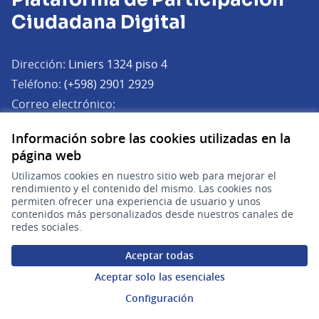
Ciudadana Digital
Dirección:
Liniers 1324 piso 4
Teléfono:
(+598) 2901 2929
Correo electrónico:
(Abrir en una pe
plataforma.participacion@agesic.gub.uy
Información sobre las cookies utilizadas en la
Horario de atención:
Lunes a viernes de 9:30 a 17:30 hs.
página web
Utilizamos cookies en nuestro sitio web para mejorar el
Plataforma de Participación Ciudadana Digital en X
Plataforma de Participación Ciudadana Digital en Facebook
Plataforma de Participación Ciudadana Digital en YouTu
rendimiento y el contenido del mismo. Las cookies nos
permiten ofrecer una experiencia de usuario y unos
(Enlace externo)
(Enlace externo)
(Enlace externo)
Participá
contenidos más personalizados desde nuestros canales de
redes sociales.
Inicio
Aceptar todas
Procesos
Aceptar solo las esenciales
Ámbitos Participativos
Configuración