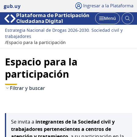
Ingresar a la Plataforma
gub.uy
Plataforma de Participación
Abri
Menú
Ciudadana Digital
bus
Abrir
Estrategia Nacional de Drogas 2026-2030. Sociedad civil y
trabajadores
/
Espacio para la participación
Espacio para la
participación
Filtrar y buscar
Se invita a
integrantes de la Sociedad civil y
trabajadores pertenecientes a centros de
atención y tratamiento
, a su participación en la