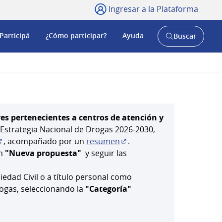
Ingresar a la Plataforma
Participá
¿Cómo participar?
Ayuda
Buscar
Abrir
buscador
y
res pertenecientes a centros de atención y
a Estrategia Nacional de Drogas 2026-2030,
, acompañado por un
resumen
.
Abrir en una pestaña nueva)
(Abrir en una pestaña nuev
ón
"Nueva propuesta"
y seguir las
iedad Civil o a título personal como
rogas, seleccionando la
"Categoría"