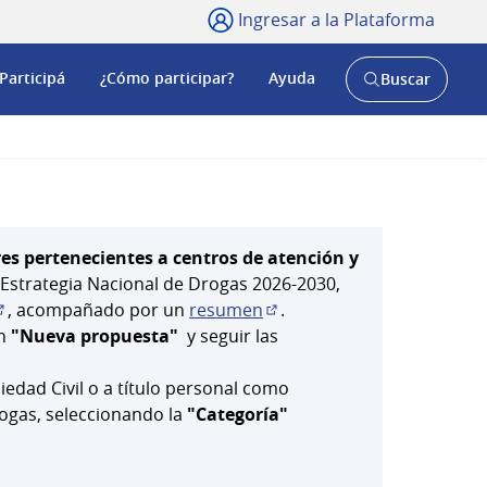
Ingresar a la Plataforma
Participá
¿Cómo participar?
Ayuda
Buscar
Abrir
buscador
y
res pertenecientes a centros de atención y
a Estrategia Nacional de Drogas 2026-2030,
, acompañado por un
resumen
.
Abrir en una pestaña nueva)
(Abrir en una pestaña nuev
ón
"Nueva propuesta"
y seguir las
iedad Civil o a título personal como
rogas, seleccionando la
"Categoría"