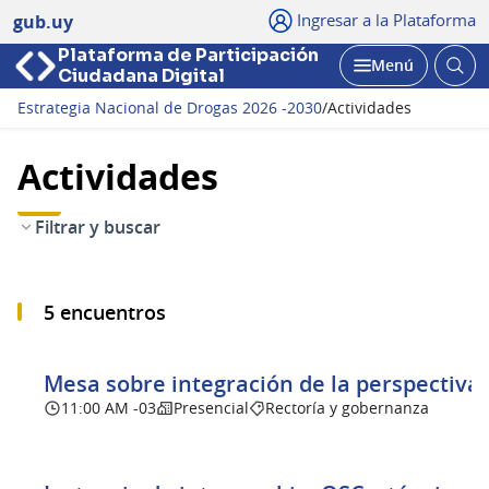
Ingresar a la Plataforma
gub.uy
Plataforma de Participación
Abri
Menú
Ciudadana Digital
bus
Abrir
Estrategia Nacional de Drogas 2026 -2030
/
Actividades
Actividades
Filtrar y buscar
5 encuentros
Mesa sobre integración de la perspectiva
11:00 AM -03
Presencial
Rectoría y gobernanza