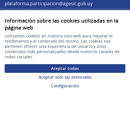
(Abrir en una pe
plataforma.participacion@agesic.gub.uy
Horario de atención:
Lunes a viernes de 9:30 a 17:30 hs.
Información sobre las cookies utilizadas en la
página web
Plataforma de Participación Ciudadana Digital en X
Plataforma de Participación Ciudadana Digital en Facebook
Plataforma de Participación Ciudadana Digital en YouTu
Utilizamos cookies en nuestro sitio web para mejorar el
(Enlace externo)
(Enlace externo)
(Enlace externo)
Participá
rendimiento y el contenido del mismo. Las cookies nos
permiten ofrecer una experiencia de usuario y unos
Inicio
contenidos más personalizados desde nuestros canales de
redes sociales.
Procesos
Aceptar todas
Ámbitos Participativos
Aceptar solo las esenciales
Configuración
Mi cuenta
Ingresar a la plataforma
Ayuda