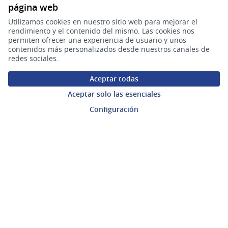
Lunes a viernes de 9:30 a 17:30 hs.
página web
Utilizamos cookies en nuestro sitio web para mejorar el
rendimiento y el contenido del mismo. Las cookies nos
Plataforma de Participación Ciudadana Digital en X
Plataforma de Participación Ciudadana Digital en Facebook
Plataforma de Participación Ciudadana Digital en YouTu
permiten ofrecer una experiencia de usuario y unos
(Enlace externo)
(Enlace externo)
(Enlace externo)
Participá
contenidos más personalizados desde nuestros canales de
redes sociales.
Inicio
Aceptar todas
Procesos
Aceptar solo las esenciales
Ámbitos Participativos
Configuración
Mi cuenta
Ingresar a la plataforma
Ayuda
Preguntas frecuentes