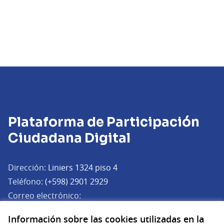
Plataforma de Participación
Ciudadana Digital
Dirección:
Liniers 1324 piso 4
Teléfono:
(+598) 2901 2929
Correo electrónico:
(Abrir en una pe
plataforma.participacion@agesic.gub.uy
Información sobre las cookies utilizadas en la
Horario de atención: