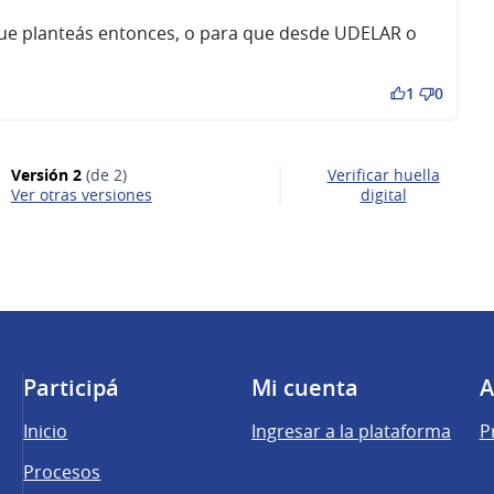
ntario 697)
que planteás entonces, o para que desde UDELAR o
1
0
Versión 2
(de 2)
Verificar huella
ver otras versiones
digital
Participá
Mi cuenta
A
Inicio
Ingresar a la plataforma
P
Procesos