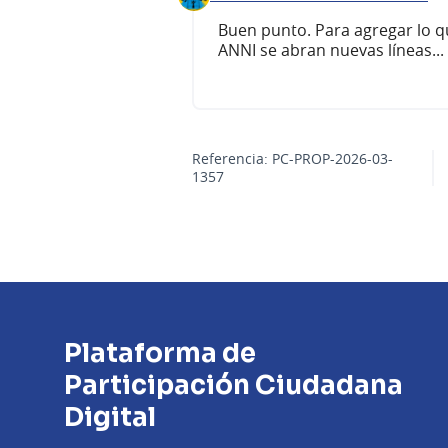
Comentario 699 (responder al come
Buen punto. Para agregar lo 
ANNI se abran nuevas líneas...
Referencia: PC-PROP-2026-03-
1357
Plataforma de
Participación Ciudadana
Digital