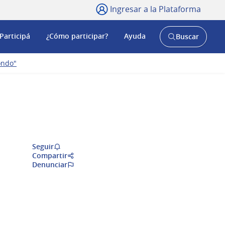
Ingresar a la Plataforma
Participá
¿Cómo participar?
Ayuda
Buscar
Abrir
buscador
y
ondo"
Seguir
Compartir
Denunciar