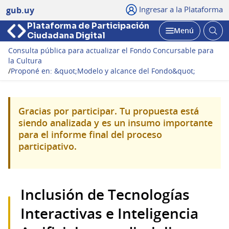
Ingresar a la Plataforma
gub.uy
Plataforma de Participación
Abri
Menú
Ciudadana Digital
bus
Abrir
Consulta pública para actualizar el Fondo Concursable para
la Cultura
/
Proponé en: &quot;Modelo y alcance del Fondo&quot;
Gracias por participar. Tu propuesta está
siendo analizada y es un insumo importante
para el informe final del proceso
participativo.
Inclusión de Tecnologías
Interactivas e Inteligencia