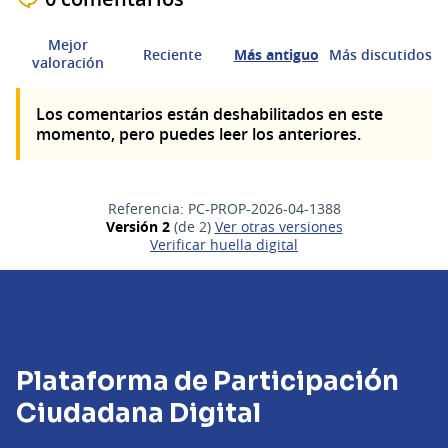
Mejor
Reciente
Más antiguo
Más discutidos
valoración
Los comentarios están deshabilitados en este
momento, pero puedes leer los anteriores.
Referencia: PC-PROP-2026-04-1388
Versión 2
(de 2)
ver otras versiones
Verificar huella digital
Plataforma de Participación
Ciudadana Digital