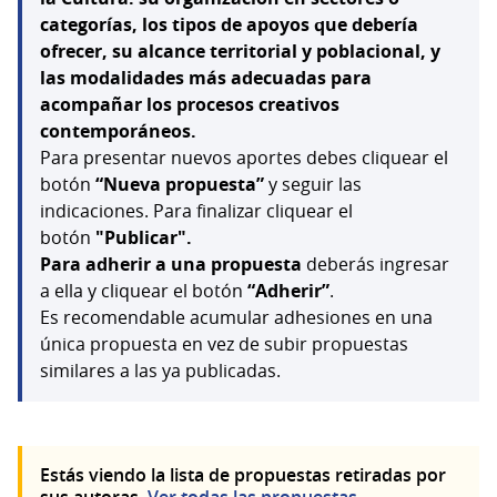
categorías, los tipos de apoyos que debería
ofrecer, su alcance territorial y poblacional, y
las modalidades más adecuadas para
acompañar los procesos creativos
contemporáneos.
Para presentar nuevos aportes debes cliquear el
botón
“Nueva propuesta”
y seguir las
indicaciones. Para finalizar cliquear el
botón
"Publicar".
Para adherir a una propuesta
deberás ingresar
a ella y cliquear el botón
“Adherir”
.
Es recomendable acumular adhesiones en una
única propuesta en vez de subir propuestas
similares a las ya publicadas.
Estás viendo la lista de propuestas retiradas por
sus autoras.
Ver todas las propuestas
.