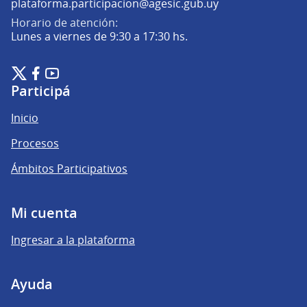
(Abrir en una pe
plataforma.participacion@agesic.gub.uy
Horario de atención:
Lunes a viernes de 9:30 a 17:30 hs.
Plataforma de Participación Ciudadana Digital en X
Plataforma de Participación Ciudadana Digital en Facebook
Plataforma de Participación Ciudadana Digital en YouTu
(Enlace externo)
(Enlace externo)
(Enlace externo)
Participá
Inicio
Procesos
Ámbitos Participativos
Mi cuenta
Ingresar a la plataforma
Ayuda