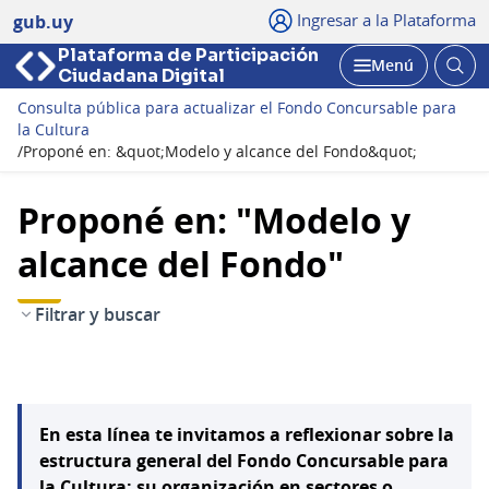
Ingresar a la Plataforma
gub.uy
Plataforma de Participación
Abri
Menú
Ciudadana Digital
bus
Abrir
Consulta pública para actualizar el Fondo Concursable para
la Cultura
/
Proponé en: &quot;Modelo y alcance del Fondo&quot;
Proponé en: "Modelo y
alcance del Fondo"
Filtrar y buscar
En esta línea te invitamos a reflexionar sobre la
estructura general del Fondo Concursable para
la Cultura: su organización en sectores o