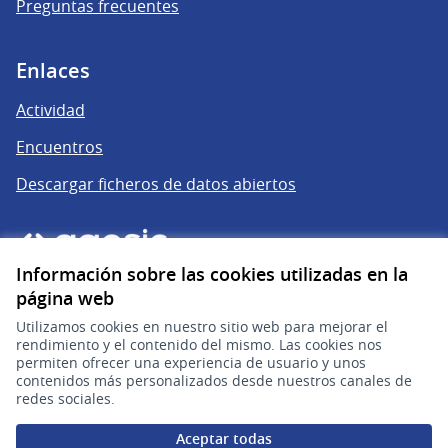
Preguntas frecuentes
Enlaces
Actividad
Encuentros
Descargar ficheros de datos abiertos
Información sobre las cookies utilizadas en la
página web
Utilizamos cookies en nuestro sitio web para mejorar el
rendimiento y el contenido del mismo. Las cookies nos
permiten ofrecer una experiencia de usuario y unos
gub.uy
(Enlace externo)
contenidos más personalizados desde nuestros canales de
redes sociales.
Sitio oficial de la República Oriental del Uruguay
Aceptar todas