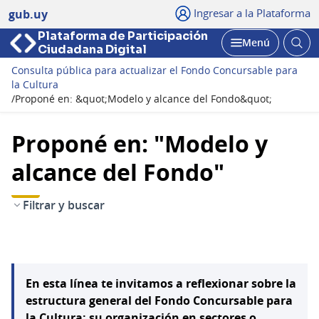
Ingresar a la Plataforma
gub.uy
Plataforma de Participación
Abri
Menú
Ciudadana Digital
bus
Abrir
Consulta pública para actualizar el Fondo Concursable para
la Cultura
/
Proponé en: &quot;Modelo y alcance del Fondo&quot;
Proponé en: "Modelo y
alcance del Fondo"
Filtrar y buscar
En esta línea te invitamos a reflexionar sobre la
estructura general del Fondo Concursable para
la Cultura: su organización en sectores o