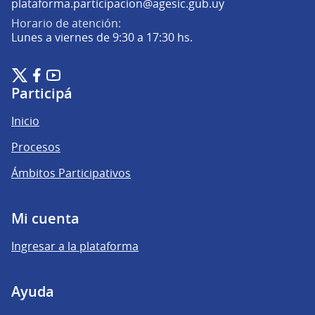
(Abrir en una pe
plataforma.participacion@agesic.gub.uy
Horario de atención:
Lunes a viernes de 9:30 a 17:30 hs.
Plataforma de Participación Ciudadana Digital en X
Plataforma de Participación Ciudadana Digital en Facebook
Plataforma de Participación Ciudadana Digital en YouTu
(Enlace externo)
(Enlace externo)
(Enlace externo)
Participá
Inicio
Procesos
Ámbitos Participativos
Mi cuenta
Ingresar a la plataforma
Ayuda