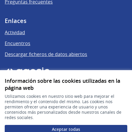
Preguntas frecuentes
Enlaces
Actividad
Encuentros
Descargar ficheros de datos abiertos
Información sobre las cookies utilizadas en la
página web
Utilizamos cookies en nuestro sitio web para mejorar el
rendimiento y el contenido del mismo. Las cookies nos
permiten ofrecer una experiencia de usuario y unos
gub.uy
(Enlace externo)
contenidos más personalizados desde nuestros canales de
redes sociales.
Sitio oficial de la República Oriental del Uruguay
Aceptar todas