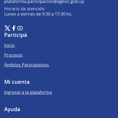
(Abrir en una pe
plataforma.participacion@agesic.gub.uy
Horario de atención:
Lunes a viernes de 9:30 a 17:30 hs.
Plataforma de Participación Ciudadana Digital en X
Plataforma de Participación Ciudadana Digital en Facebook
Plataforma de Participación Ciudadana Digital en YouTu
(Enlace externo)
(Enlace externo)
(Enlace externo)
Participá
Inicio
Procesos
Ámbitos Participativos
Mi cuenta
Ingresar a la plataforma
Ayuda