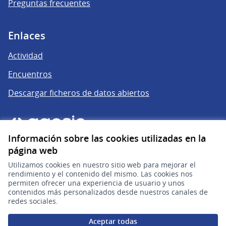
Preguntas frecuentes
Enlaces
Actividad
Encuentros
Descargar ficheros de datos abiertos
Información sobre las cookies utilizadas en la
página web
Utilizamos cookies en nuestro sitio web para mejorar el
rendimiento y el contenido del mismo. Las cookies nos
permiten ofrecer una experiencia de usuario y unos
gub.uy
(Enlace externo)
contenidos más personalizados desde nuestros canales de
redes sociales.
Sitio oficial de la República Oriental del Uruguay
Aceptar todas