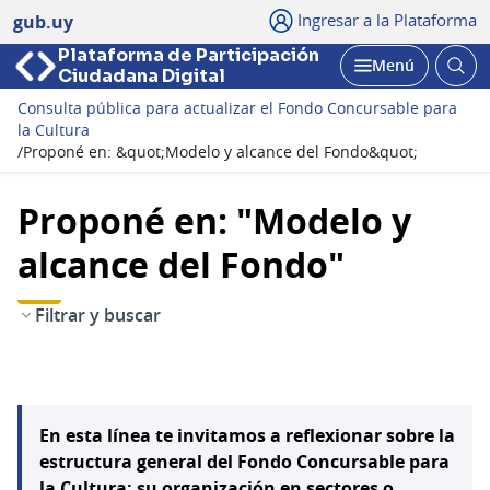
Ingresar a la Plataforma
gub.uy
Plataforma de Participación
Abri
Menú
Ciudadana Digital
bus
Abrir
Consulta pública para actualizar el Fondo Concursable para
la Cultura
/
Proponé en: &quot;Modelo y alcance del Fondo&quot;
Proponé en: "Modelo y
alcance del Fondo"
Filtrar y buscar
En esta línea te invitamos a reflexionar sobre la
estructura general del Fondo Concursable para
la Cultura: su organización en sectores o