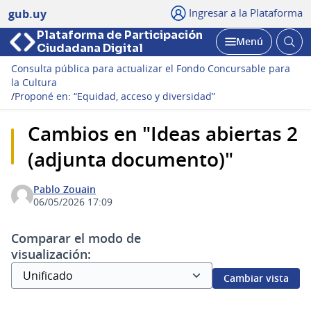
Ingresar a la Plataforma
gub.uy
Plataforma de Participación
Abri
Menú
Ciudadana Digital
bus
Abrir
Consulta pública para actualizar el Fondo Concursable para
la Cultura
/
Proponé en: “Equidad, acceso y diversidad”
Cambios en "Ideas abiertas 2
(adjunta documento)"
Pablo Zouain
06/05/2026 17:09
Comparar el modo de
visualización:
Cambiar vista