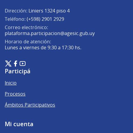
Dirección:
Liniers 1324 piso 4
Teléfono:
(+598) 2901 2929
Correo electrónico:
(Abrir en una pe
plataforma.participacion@agesic.gub.uy
Horario de atención:
Lunes a viernes de 9:30 a 17:30 hs.
Plataforma de Participación Ciudadana Digital en X
Plataforma de Participación Ciudadana Digital en Facebook
Plataforma de Participación Ciudadana Digital en YouTu
(Enlace externo)
(Enlace externo)
(Enlace externo)
Participá
Inicio
Procesos
Ámbitos Participativos
Mi cuenta