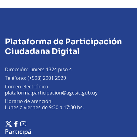
Plataforma de Participación
Ciudadana Digital
Dirección:
Liniers 1324 piso 4
Teléfono:
(+598) 2901 2929
Correo electrónico:
(Abrir en una pe
plataforma.participacion@agesic.gub.uy
Horario de atención:
Lunes a viernes de 9:30 a 17:30 hs.
Plataforma de Participación Ciudadana Digital en X
Plataforma de Participación Ciudadana Digital en Facebook
Plataforma de Participación Ciudadana Digital en YouTu
(Enlace externo)
(Enlace externo)
(Enlace externo)
Participá