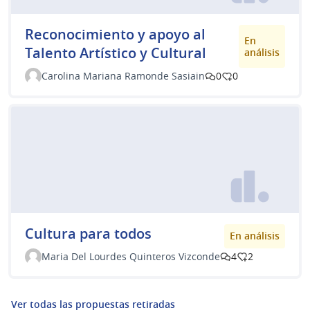
Reconocimiento y apoyo al
En
Talento Artístico y Cultural
análisis
Carolina Mariana Ramonde Sasiain
0
0
Cultura para todos
En análisis
Maria Del Lourdes Quinteros Vizconde
4
2
Ver todas las propuestas retiradas