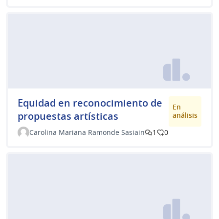
Equidad en reconocimiento de
En
propuestas artísticas
análisis
Carolina Mariana Ramonde Sasiain
1
0