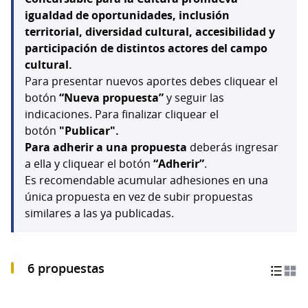
igualdad de oportunidades, inclusión
territorial, diversidad cultural, accesibilidad y
participación de distintos actores del campo
cultural.
Para presentar nuevos aportes debes cliquear el
botón
“Nueva propuesta”
y seguir las
indicaciones. Para finalizar cliquear el
botón
"Publicar".
Para adherir a una propuesta
deberás ingresar
a ella y cliquear el botón
“Adherir”
.
Es recomendable acumular adhesiones en una
única propuesta en vez de subir propuestas
similares a las ya publicadas.
6 propuestas