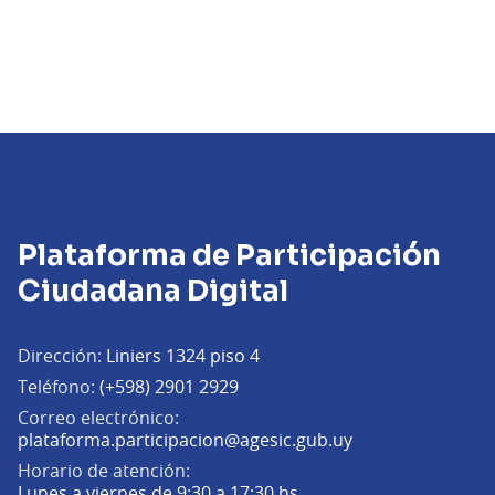
Plataforma de Participación
Ciudadana Digital
Dirección:
Liniers 1324 piso 4
Teléfono:
(+598) 2901 2929
Correo electrónico:
(Abrir en una pe
plataforma.participacion@agesic.gub.uy
Horario de atención:
Lunes a viernes de 9:30 a 17:30 hs.