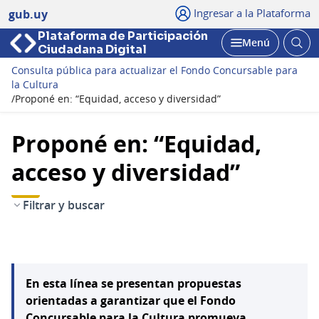
Ingresar a la Plataforma
gub.uy
Plataforma de Participación
Abri
Menú
Ciudadana Digital
bus
Abrir
Consulta pública para actualizar el Fondo Concursable para
la Cultura
/
Proponé en: “Equidad, acceso y diversidad”
Proponé en: “Equidad,
acceso y diversidad”
Filtrar y buscar
En esta línea se presentan propuestas
orientadas a garantizar que el Fondo
Concursable para la Cultura promueva