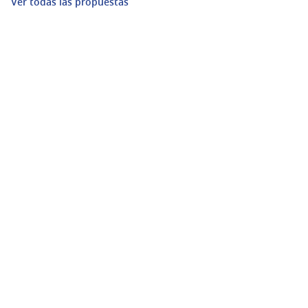
Ver todas las propuestas