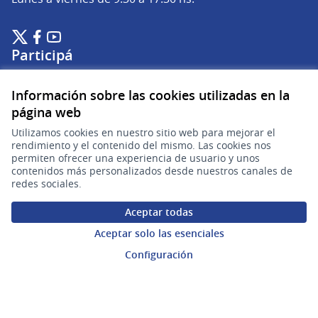
Plataforma de Participación Ciudadana Digital en X
Plataforma de Participación Ciudadana Digital en Facebook
Plataforma de Participación Ciudadana Digital en YouTu
(Enlace externo)
(Enlace externo)
(Enlace externo)
Participá
Inicio
Información sobre las cookies utilizadas en la
Procesos
página web
Utilizamos cookies en nuestro sitio web para mejorar el
Ámbitos Participativos
rendimiento y el contenido del mismo. Las cookies nos
permiten ofrecer una experiencia de usuario y unos
contenidos más personalizados desde nuestros canales de
Mi cuenta
redes sociales.
Ingresar a la plataforma
Aceptar todas
Aceptar solo las esenciales
Ayuda
Configuración
Preguntas frecuentes