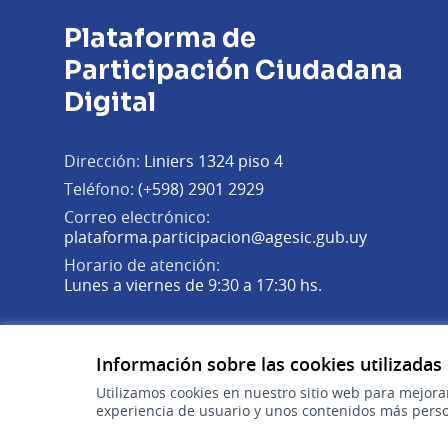
Plataforma de
Participación Ciudadana
Digital
Dirección:
Liniers 1324 piso 4
Teléfono:
(+598) 2901 2929
Correo electrónico:
(Abrir en 
plataforma.participacion@agesic.gub.uy
Horario de atención:
Lunes a viernes de 9:30 a 17:30 hs.
Plataforma de Participación Ciudadana Digital en X
Plataforma de Participación Ciudadana Digital en Fa
Plataforma de Participación Ciudadana Digital en
(Enlace externo)
(Enlace externo)
(Enlace externo)
Información sobre las cookies utilizadas
Utilizamos cookies en nuestro sitio web para mejora
experiencia de usuario y unos contenidos más perso
gub.uy
(Enlace externo)