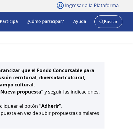
Ingresar a la Plataforma
Participá
¿Cómo participar?
Ayuda
Buscar
Abrir
buscador
y
arantizar que el Fondo Concursable para
ión territorial, diversidad cultural,
 campo cultural.
“Nueva propuesta”
y seguir las indicaciones.
 cliquear el botón
“Adherir”
.
uesta en vez de subir propuestas similares