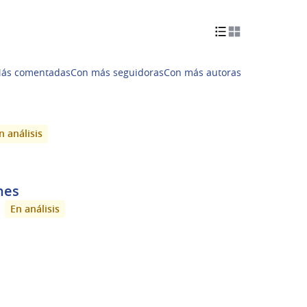
ás comentadas
Con más seguidoras
Con más autoras
n análisis
nes
En análisis