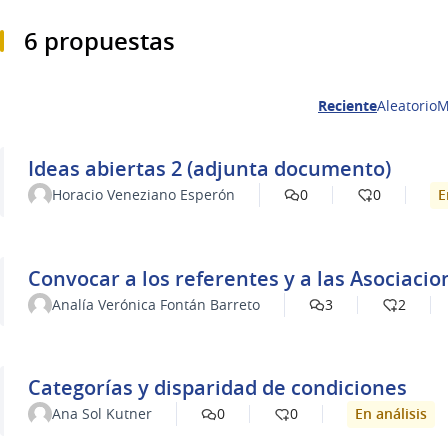
6 propuestas
Reciente
Aleatorio
M
Ideas abiertas 2 (adjunta documento)
E
Horacio Veneziano Esperón
0
0
Convocar a los referentes y a las Asociacio
Analía Verónica Fontán Barreto
3
2
Categorías y disparidad de condiciones
En análisis
Ana Sol Kutner
0
0