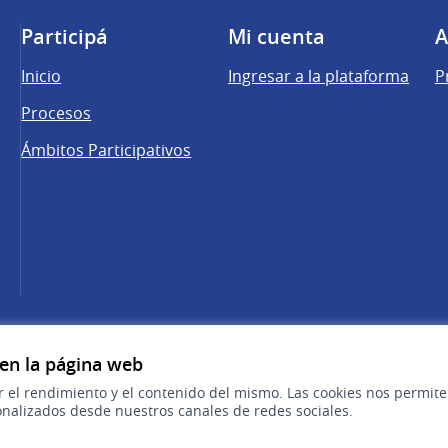
Participá
Mi cuenta
A
Inicio
Ingresar a la plataforma
P
Procesos
Ámbitos Participativos
una pestaña nueva)
cebook
 YouTube
 en la página web
r el rendimiento y el contenido del mismo. Las cookies nos permit
nalizados desde nuestros canales de redes sociales.
Sitio oficial de la República Oriental del 