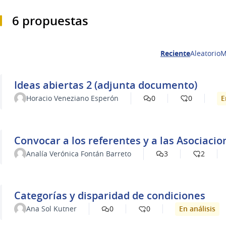
6 propuestas
Reciente
Aleatorio
M
Ideas abiertas 2 (adjunta documento)
E
Horacio Veneziano Esperón
0
0
Convocar a los referentes y a las Asociacio
Analía Verónica Fontán Barreto
3
2
Categorías y disparidad de condiciones
En análisis
Ana Sol Kutner
0
0