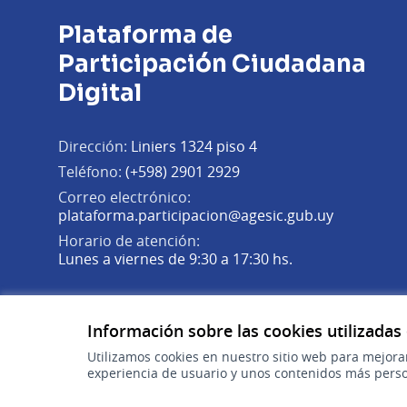
Plataforma de
Participación Ciudadana
Digital
Dirección:
Liniers 1324 piso 4
Teléfono:
(+598) 2901 2929
Correo electrónico:
(Abrir en 
plataforma.participacion@agesic.gub.uy
Horario de atención:
Lunes a viernes de 9:30 a 17:30 hs.
Plataforma de Participación Ciudadana Digital en X
Plataforma de Participación Ciudadana Digital en Fa
Plataforma de Participación Ciudadana Digital en
(Enlace externo)
(Enlace externo)
(Enlace externo)
Información sobre las cookies utilizadas
Utilizamos cookies en nuestro sitio web para mejora
experiencia de usuario y unos contenidos más perso
gub.uy
(Enlace externo)