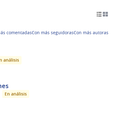
ás comentadas
Con más seguidoras
Con más autoras
n análisis
nes
En análisis