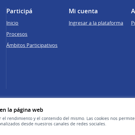
Participá
Mi cuenta
A
Inicio
Ingresar a la plataforma
P
Procesos
Ámbitos Participativos
una pestaña nueva)
cebook
 YouTube
 en la página web
r el rendimiento y el contenido del mismo. Las cookies nos permit
nalizados desde nuestros canales de redes sociales.
Sitio oficial de la República Oriental del 