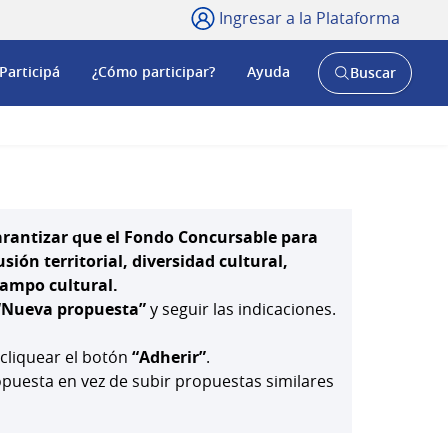
Ingresar a la Plataforma
Participá
¿Cómo participar?
Ayuda
Buscar
Abrir
buscador
y
arantizar que el Fondo Concursable para
ión territorial, diversidad cultural,
 campo cultural.
“Nueva propuesta”
y seguir las indicaciones.
 cliquear el botón
“Adherir”
.
uesta en vez de subir propuestas similares