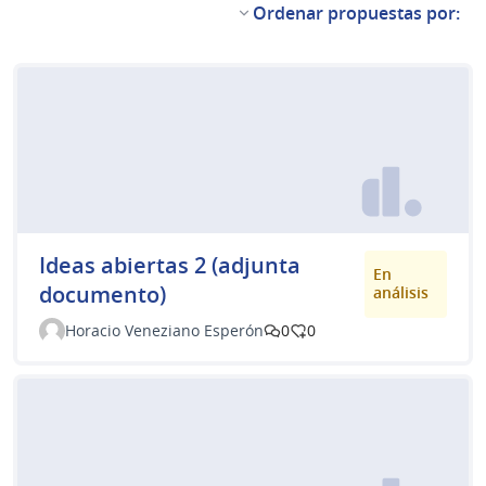
Ordenar propuestas por:
Ideas abiertas 2 (adjunta
En
documento)
análisis
Horacio Veneziano Esperón
0
0