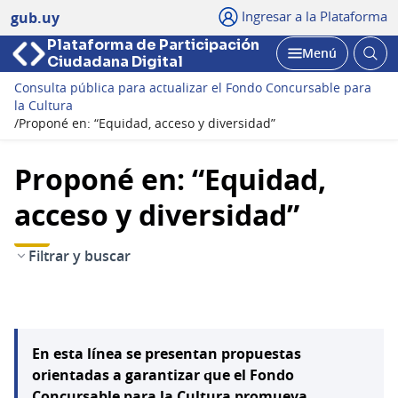
Ingresar a la Plataforma
gub.uy
Plataforma de Participación
Abri
Menú
Ciudadana Digital
bus
Abrir
Consulta pública para actualizar el Fondo Concursable para
la Cultura
/
Proponé en: “Equidad, acceso y diversidad”
Proponé en: “Equidad,
acceso y diversidad”
Filtrar y buscar
En esta línea se presentan propuestas
orientadas a garantizar que el Fondo
Concursable para la Cultura promueva