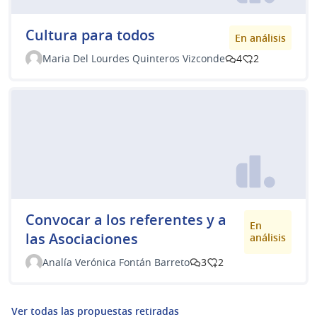
Cultura para todos
En análisis
Maria Del Lourdes Quinteros Vizconde
4
2
Convocar a los referentes y a
En
las Asociaciones
análisis
Analía Verónica Fontán Barreto
3
2
Ver todas las propuestas retiradas