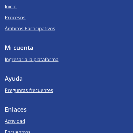
Inicio
Procesos
Ámbitos Participativos
Mi cuenta
Ingresar a la plataforma
Ayuda
Preguntas frecuentes
Enlaces
Actividad
Encuentros